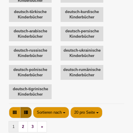
Kinderbücher
deutsch-türkische
deutsch-kurdische
Kinderbücher
Kinderbücher
deutsch-arabische
deutsch-persische
Kinderbücher
Kinderbücher
deutsch-russische
deutsch-ukrainische
Kinderbücher
Kinderbücher
deutsch-polnische
deutsch-rumänische
Kinderbücher
Kinderbücher
deutsch-tigrinische
Kinderbücher
Sortieren nach
pro Seite
Sortieren nach
20 pro Seite
1
2
3
»