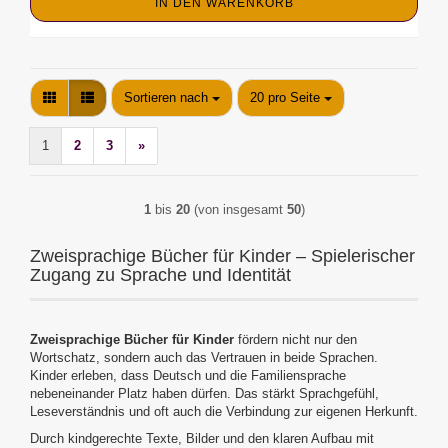
IN DEN WARENKORB
Sortieren nach
pro Seite
Sortieren nach
20 pro Seite
1
2
3
»
1
bis
20
(von insgesamt
50
)
Zweisprachige Bücher für Kinder – Spielerischer
Zugang zu Sprache und Identität
Zweisprachige Bücher für Kinder
fördern nicht nur den
Wortschatz, sondern auch das Vertrauen in beide Sprachen.
Kinder erleben, dass Deutsch und die Familiensprache
nebeneinander Platz haben dürfen. Das stärkt Sprachgefühl,
Leseverständnis und oft auch die Verbindung zur eigenen Herkunft.
Durch kindgerechte Texte, Bilder und den klaren Aufbau mit