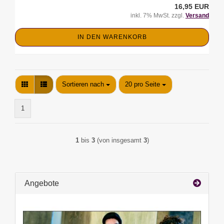
16,95 EUR
inkl. 7% MwSt. zzgl.
Versand
IN DEN WARENKORB
Sortieren nach
pro Seite
Sortieren nach
20 pro Seite
1
1
bis
3
(von insgesamt
3
)
Angebote