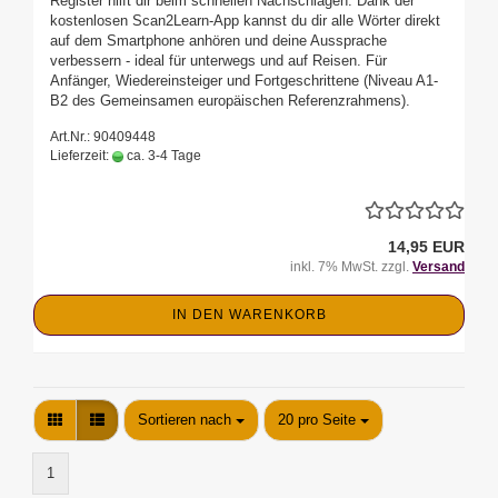
Register hilft dir beim schnellen Nachschlagen. Dank der
kostenlosen Scan2Learn-App kannst du dir alle Wörter direkt
auf dem Smartphone anhören und deine Aussprache
verbessern - ideal für unterwegs und auf Reisen. Für
Anfänger, Wiedereinsteiger und Fortgeschrittene (Niveau A1-
B2 des Gemeinsamen europäischen Referenzrahmens).
Art.Nr.: 90409448
Lieferzeit:
ca. 3-4 Tage
14,95 EUR
inkl. 7% MwSt. zzgl.
Versand
IN DEN WARENKORB
Sortieren nach
pro Seite
Sortieren nach
20 pro Seite
1