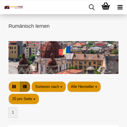
Rumänisch lernen
Sortieren nach
Sortieren nach
Alle Hersteller
pro Seite
20 pro Seite
1