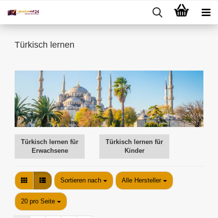
Türkisch lernen
Türkisch lernen für
Türkisch lernen für
Erwachsene
Kinder
Sortieren nach
Sortieren nach
Alle Hersteller
pro Seite
20 pro Seite