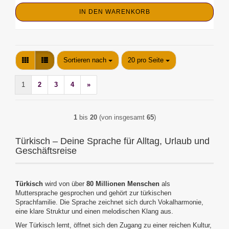
IN DEN WARENKORB
Sortieren nach
pro Seite
Sortieren nach
20 pro Seite
1
2
3
4
»
1
bis
20
(von insgesamt
65
)
Türkisch – Deine Sprache für Alltag, Urlaub und
Geschäftsreise
Türkisch
wird von über
80 Millionen Menschen
als
Muttersprache gesprochen und gehört zur türkischen
Sprachfamilie. Die Sprache zeichnet sich durch Vokalharmonie,
eine klare Struktur und einen melodischen Klang aus.
Wer Türkisch lernt, öffnet sich den Zugang zu einer reichen Kultur,