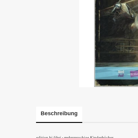
Beschreibung
edition bi
:
libri - mehrsprachige Kinderbücher