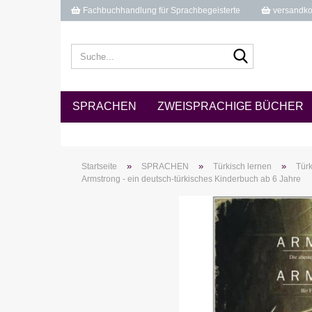
Fachbuchhandlung für Sprachbegeisterte
versandkos
Suche...
SPRACHEN
ZWEISPRACHIGE BÜCHER
»
»
»
Startseite
SPRACHEN
Türkisch lernen
Türk
Armstrong - ein deutsch-türkisches Kinderbuch ab 6 Jahre