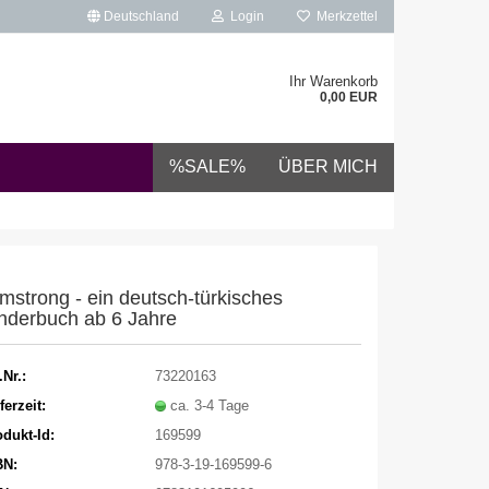
Deutschland
Login
Merkzettel
Ihr Warenkorb
0,00 EUR
%SALE%
ÜBER MICH
mstrong - ein deutsch-türkisches
nderbuch ab 6 Jahre
.Nr.:
73220163
ferzeit:
ca. 3-4 Tage
dukt-Id:
169599
BN:
978-3-19-169599-6