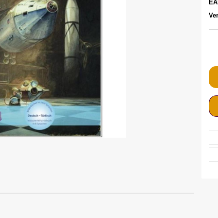
EA
Ver