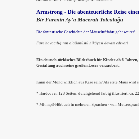
Armstrong - Die abenteuerliche Reise ei
Bir Farenin Ay’a Maceralı Yolculuğu
Die fantastische Geschichte der Mäuseluftfahrt geht weiter!
Fare havacılığının olağanüstü hikâyesi devam ediyor!
Ein
deutsch-türkisches Bilderbuch für
Kinder ab 6 Jahren,
Gestaltung auch seine großen Leser verzaubert.
Kann der Mond wirklich aus Käse sein? Als erste Maus wird 
* Hardcover, 128 Seiten, durchgehend farbig illustriert, ca. 2
* Mit mp3-Hörbuch in mehreren Sprachen - von Muttersprac