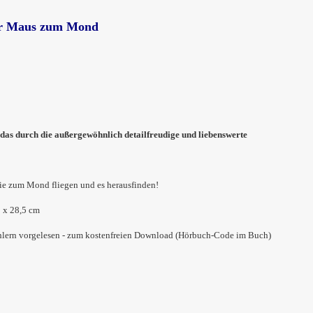
ner Maus zum Mond
 das durch die
außergewöhnlich detailfreudige und liebenswerte
sie zum Mond fliegen und es herausfinden!
2 x 28,5 cm
hlern vorgelesen - zum kostenfreien Download (Hörbuch-Code im Buch)