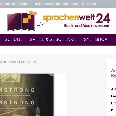
tenfrei ab 10 Euro
inhabergeführt - unabhängig - individuell
SCHULE
SPIELE & GESCHENKE
SYLT-SHOP
»
isch lernen für Kinder
Ar
Ki
Art
Lie
Pro
IS