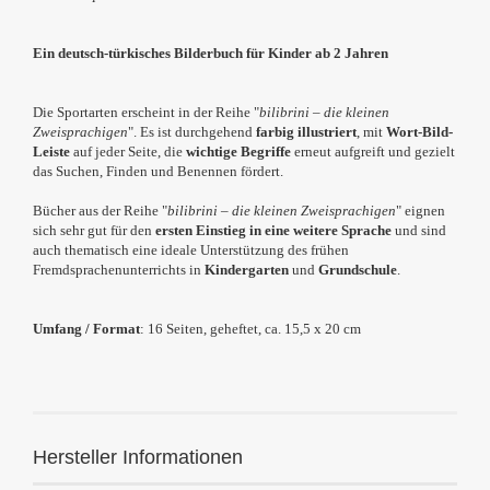
Ein deutsch-türkisches Bilderbuch für Kinder ab 2 Jahren
Die Sportarten erscheint in der Reihe
"
bilibrini – die kleinen
Zweisprachigen
"
. Es ist durchgehend
farbig illustriert
, mit
Wort-Bild-
Leiste
auf jeder Seite, die
wichtige Begriffe
erneut aufgreift und gezielt
das Suchen, Finden und Benennen fördert.
Bücher aus der Reihe "
bilibrini – die kleinen Zweisprachigen
" eignen
sich sehr gut für den
ersten Einstieg in eine weitere Sprache
und sind
auch thematisch eine ideale Unterstützung des frühen
Fremdsprachenunterrichts in
Kindergarten
und
Grundschule
.
Umfang / Format
: 16 Seiten, geheftet, ca. 15,5 x 20 cm
Hersteller Informationen