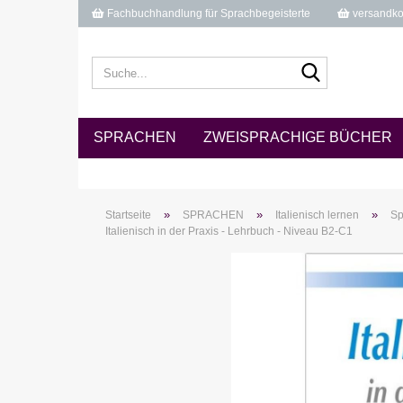
Fachbuchhandlung für Sprachbegeisterte
versandkos
Suche...
SPRACHEN
ZWEISPRACHIGE BÜCHER
»
»
»
Startseite
SPRACHEN
Italienisch lernen
Sp
Italienisch in der Praxis - Lehrbuch - Niveau B2-C1