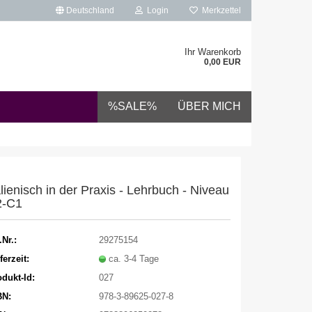
Deutschland
Login
Merkzettel
Ihr Warenkorb
0,00 EUR
%SALE%
ÜBER MICH
alienisch in der Praxis - Lehrbuch - Niveau
2-C1
.Nr.:
29275154
ferzeit:
ca. 3-4 Tage
dukt-Id:
027
BN:
978-3-89625-027-8