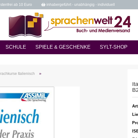
tenfrei ab 10 Euro
inhabergeführt - unabhängig - individuell
SCHULE
SPIELE & GESCHENKE
SYLT-SHOP
»
rachkurse Italienisch
It
B
Art
Lie
Pro
IS