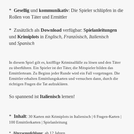
*
Gesellig
und
kommunikativ
: Die Spieler schlüpfen in die
Rollen von Täter und Ermittler
* Zusätzlich als
Download
verfügbar:
Spielanleitungen
und
Krimiplots
in
Englisch
,
Französisch
,
Italienisch
und
Spanisch
In diesem Spiel gilt es, knifflige Kriminalfälle zu lösen und den Täter
zu überführen. Ein Spieler ist der Täter, die Mitspieler bilden das
Ermittlerteam. Zu Beginn jeder Runde wird ein Fall vorgetragen. Die
Ermittler erhalten Ermittlungskarten und versuchen dann, durch die
richtigen Fragen die Tat aufzuklären.
So spannend ist
Italienisch
lernen!
*
Inhalt
:
30 Karten mit Krimiplots in Italienisch | 6 Fragen-Karten |
100 Ermittlerkarten | Spielanleitung
*
Altersempfehlung
: ab 12 Jahren