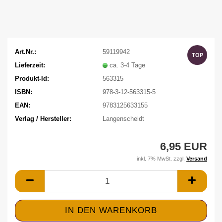
Art.Nr.:
59119942
TOP
Lieferzeit:
ca. 3-4 Tage
Produkt-Id:
563315
ISBN:
978-3-12-563315-5
EAN:
9783125633155
Verlag / Hersteller:
Langenscheidt
6,95 EUR
inkl. 7% MwSt. zzgl.
Versand