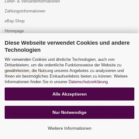
Liefer- & Versandinformationen
Zahlungsinformationen
eBay-Shop
Homepage
Diese Webseite verwendet Cookies und andere
Technologien
Widerrufsrecht
Wir verwenden Cookies und ähnliche Technologien, auch von
Drittanbietern, um die ordentliche Funktionsweise der Website zu
gewährleisten, die Nutzung unseres Angebotes zu analysieren und
Vertrag widerrufen
Ihnen ein bestmögliches Einkaufserlebnis bieten zu können. Weitere
Widerrufsbelehrung
Informationen finden Sie in unserer
Datenschutzerklärung
.
Alle Akzeptieren
Webshop erstellen
mit Gambio.de © 2026 | Template von
JungCreative
.
Alle Preise inkl. MwSt. & zzgl. Versandkosten
Nur Notwendige
Alle Markennamen, Warenzeichen sowie sämtliche Produktbilder
sind Eigentum Ihrer rechtmäßigen Eigentümer und dienen hier nur
der Beschreibung.
Weitere Informationen