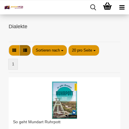
Dialekte
Sortieren nach
pro Seite
Sortieren nach
20 pro Seite
1
So geht Mundart Ruhrpott