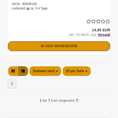
Art.Nr.: 90409140
Lieferzeit:
ca. 3-4 Tage
14,95 EUR
inkl. 7% MwSt. zzgl.
Versand
IN DEN WARENKORB
Sortieren nach
pro Seite
Sortieren nach
20 pro Seite
1
1
bis
7
(von insgesamt
7
)