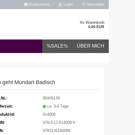
Deutschland
Login
Merkzettel
Ihr Warenkorb
0,00 EUR
%SALE%
ÜBER MICH
 geht Mundart Badisch
.Nr.:
90409139
ferzeit:
ca. 3-4 Tage
dukt-Id:
614008
BN:
978-3-12-614008-9
N:
9783126140089