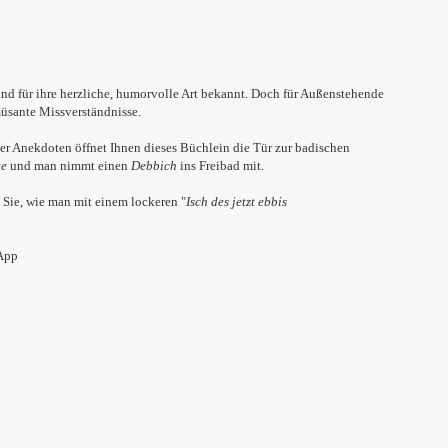
d für ihre herzliche, humorvolle Art bekannt. Doch für Außenstehende
amüsante Missverständnisse.
r Anekdoten öffnet Ihnen dieses Büchlein die Tür zur badischen
te
und man nimmt einen
Debbich
ins Freibad mit.
 Sie, wie man mit einem lockeren "
Isch des jetzt ebbis
-App