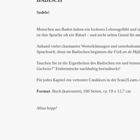
BADISCH
Sodele!
Menschen aus Baden haben ein lockeres Lebensgefühl und sin
ist ihre Sprache oft ein Rätsel – und nicht selten Grund für 
Anhand vieler charmanter Worterklärungen und unterhaltsame
Sprachwelt, denn im Badischen beginnen die
Fieß an de Hüf
Tauchen Sie in die Eigenheiten des Badischen ein und lernen
Gscheits?"
Einheimische nachhaltig beeindruckt!
Für jedes Kapitel ein vertonter Crashkurs in der Scan2Learn
Format
: Buch (kartoniert), 160 Seiten, ca. 19 x 12,7 cm
Allaa hopp!