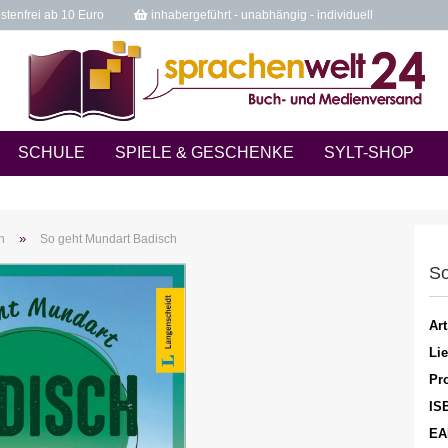
tenfrei ab 10 Euro
inhabergeführt - unabhängig - individuell
SCHULE
SPIELE & GESCHENKE
SYLT-SHOP
»
n
So geht Mundart Badisch
So
Art
Lie
Pro
IS
EA