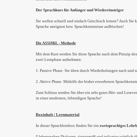
Der Sprachkurs für Anfänger und Wiedereinsteiger
Sie wollen schnell und einfach Griechisch lernen? Auch Sie 
Sprache aneignen bzw. Sprachkenntnisse auffrischen!
Die ASSiMiL - Methode
Mit dem Kurs werden Sie diese Sprache nach dem Prinzip des i
zwei Lernphase aufnehmen:
1. Passive Phase: Sie üben durch Wiederholungen nach und n
2. Aktive Phase: Mithilfe der bisher erworbenen Sprachkenntn
Zum Schluss werden Sie über ein sehr gutes Hör- und Lesever
in einer modernen, lebendigen Sprache!
Boxinhalt / Lernmaterial
In dieser Sprachlernbox finden Sie ein
zweisprachiges Lehr
* lebensnahen Dialogen, sinngemäß und teilweise wörtlich ü