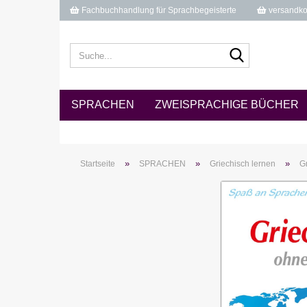
Fachbuchhandlung für Sprachbegeisterte
versandkos
Suche...
SPRACHEN
ZWEISPRACHIGE BÜCHER
»
»
»
Startseite
SPRACHEN
Griechisch lernen
G