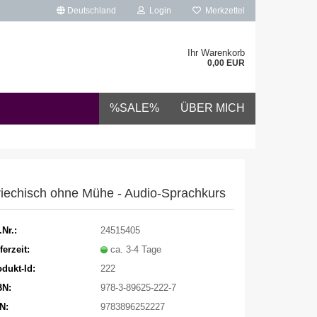
Deutschland
Login
Merkzettel
Ihr Warenkorb
0,00 EUR
%SALE%
ÜBER MICH
iechisch ohne Mühe - Audio-Sprachkurs
.Nr.:
24515405
ferzeit:
ca. 3-4 Tage
dukt-Id:
222
BN:
978-3-89625-222-7
N:
9783896252227