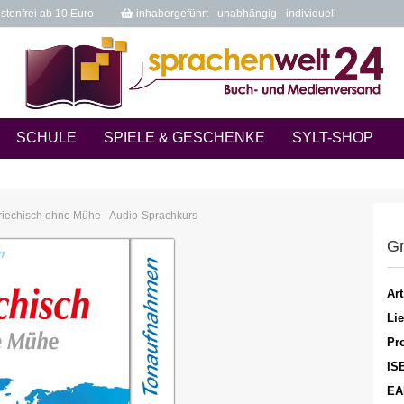
tenfrei ab 10 Euro
inhabergeführt - unabhängig - individuell
SCHULE
SPIELE & GESCHENKE
SYLT-SHOP
riechisch ohne Mühe - Audio-Sprachkurs
Gr
Art
Lie
Pro
IS
EA