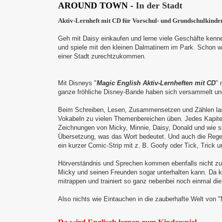
AROUND TOWN -
In der Stadt
Aktiv-Lernheft mit CD f
ür Vorschul- und Grundschulkinde
Geh mit Daisy einkaufen und lerne viele Geschäfte kenn
und spiele mit den kleinen Dalmatinern im Park.
Schon we
einer Stadt zurechtzukommen.
Mit Disneys "
Magic English Aktiv-Lernheften mit CD
" 
ganze fröhliche Disney-Bande haben sich versammelt und
Beim Schreiben, Lesen, Zusammensetzen und Zählen lass
Vokabeln zu vielen Themenbereichen üben. Jedes Kapitel
Zeichnungen von Micky, Minnie, Daisy, Donald und wie si
Übersetzung, was das Wort bedeutet. Und auch die Regel
ein kurzer Comic-Strip mit z. B. Goofy oder Tick, Trick 
Hörverständnis und Sprechen kommen ebenfalls nicht zu 
Micky und seinen Freunden sogar unterhalten kann. Da k
mitrappen und trainiert so ganz nebenbei noch einmal die
Also nichts wie Eintauchen in die zauberhafte Welt von "