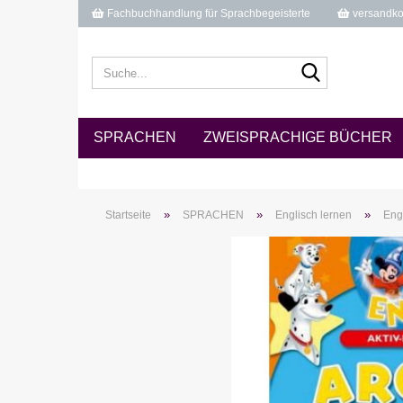
Fachbuchhandlung für Sprachbegeisterte
versandkos
Suche...
SPRACHEN
ZWEISPRACHIGE BÜCHER
»
»
»
Startseite
SPRACHEN
Englisch lernen
Eng