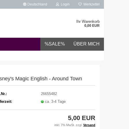
Deutschland
Login
Merkzettel
Ihr Warenkorb
0,00 EUR
%SALE%
ÜBER MICH
sney's Magic English - Around Town
.Nr.:
26655482
ferzeit:
ca. 3-4 Tage
5,00 EUR
inkl. 7% MwSt. zzgl.
Versand