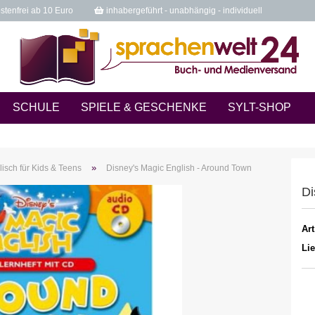
tenfrei ab 10 Euro
inhabergeführt - unabhängig - individuell
SCHULE
SPIELE & GESCHENKE
SYLT-SHOP
»
lisch für Kids & Teens
Disney's Magic English - Around Town
Di
Art
Lie