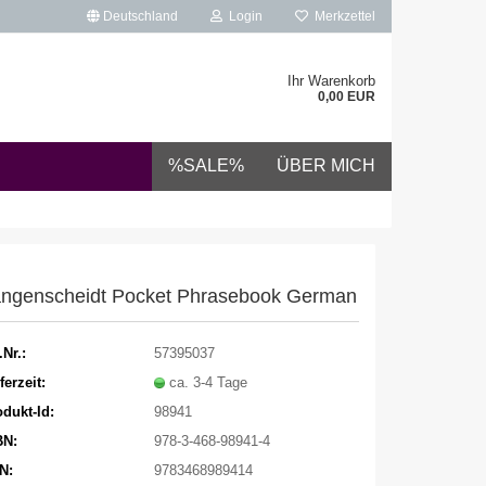
Deutschland
Login
Merkzettel
Ihr Warenkorb
0,00 EUR
%SALE%
ÜBER MICH
ngenscheidt Pocket Phrasebook German
.Nr.:
57395037
ferzeit:
ca. 3-4 Tage
dukt-Id:
98941
BN:
978-3-468-98941-4
N:
9783468989414