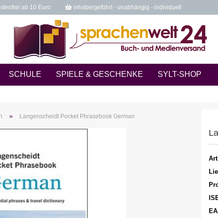
tenfrei ab 10 Euro
inhabergeführt - unabhängig - individuell
SCHULE
SPIELE & GESCHENKE
SYLT-SHOP
»
n
Langenscheidt Pocket Phrasebook German
La
Art
Lie
Pro
IS
EA