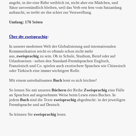
angeht, in der eine Rübe weiblich ist, nicht aber ein Mädchen, und
Sätze unverständlich bleiben, weil das Verb erst fern vom Satzanfang
auftaucht, so treibt sie ihn schier zur Verzweiflung.
Umfang: 176 Seiten
Über dtv zweisprachig
:
In unserer modernen Welt der Globalisierung und internationalen
Kommunikation reicht es oftmals schon nicht mehr
aus,
zweisprachig
zu sein.
Ob in Schule, Studium, Beruf oder auf
Urlaubsreisen - neben den Standard-Fremdsprachen Englisch,
Französisch und Co. spielen auch exotischere Sprachen wie Chinesisch
oder Türkisch eine immer wichtigere Rolle.
Mit einem unterhaltsamen
Buch
lernt es sich leichter!
So lernen Sie mit unseren
Büchern
der Reihe
Zweisprachig
eine Fülle
an Sprachen auf angenehmste Weise beim Lesen eines Buches.
In
jedem
Buch
sind die Texte
zweisprachig
abgedruckt: in der jeweiligen
Fremdsprache und auf Deutsch.
So können Sie
zweisprachig
lesen.