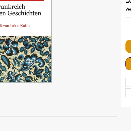
EA
Ver