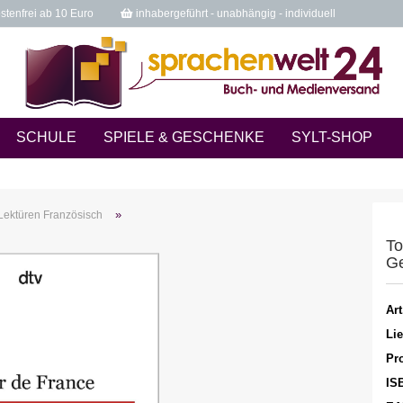
tenfrei ab 10 Euro
inhabergeführt - unabhängig - individuell
SCHULE
SPIELE & GESCHENKE
SYLT-SHOP
»
Lektüren Französisch
To
Ge
Art
Lie
Pro
IS