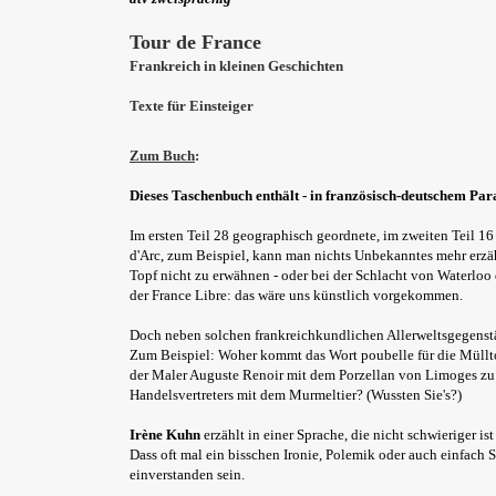
Tour de France
Frankreich in kleinen Geschichten
Texte für Einsteiger
Zum Buch
:
Dieses Taschenbuch enthält - in französisch-deutschem Par
Im ersten Teil 28 geographisch geordnete, im zweiten Teil 16 
d'Arc, zum Beispiel, kann man nichts Unbekanntes mehr erzä
Topf nicht zu erwähnen - oder bei der Schlacht von Waterloo 
der France Libre: das wäre uns künstlich vorgekommen.
Doch neben solchen frankreichkundlichen Allerweltsgegenstän
Zum Beispiel: Woher kommt das Wort poubelle für die Müllto
der Maler Auguste Renoir mit dem Porzellan von Limoges zu 
Handelsvertreters mit dem Murmeltier? (Wussten Sie's?)
Irène Kuhn
erzählt in einer Sprache, die nicht schwieriger i
Dass oft mal ein bisschen Ironie, Polemik oder auch einfach S
einverstanden sein.