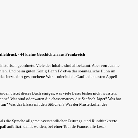
alleldruck - 44 kleine Geschichten aus Frankreich
historisch geordnete. Viele der Inhalte sind allbekannt. Aber von Jeanne
hlen. Und beim guten König Henri IV. etwa das sonntägliche Huhn im
das letzte dort gesprochene Wort - oder bei de Gaulle den ersten Appell
den bietet dieses Buch einiges, was viele Leser bisher nicht wussten.
nne? Was sind oder waren die chassemarees, die Seefisch-Jäger? Was hat
tun? Was das Elsass mit den Störchen? Was der Musterkoffer des
st als die Sprache allgemeinverständlicher Zeitungs- und Rundfunktexte.
paß aufblitzt: damit werden, bei einer Tour de France, alle Leser