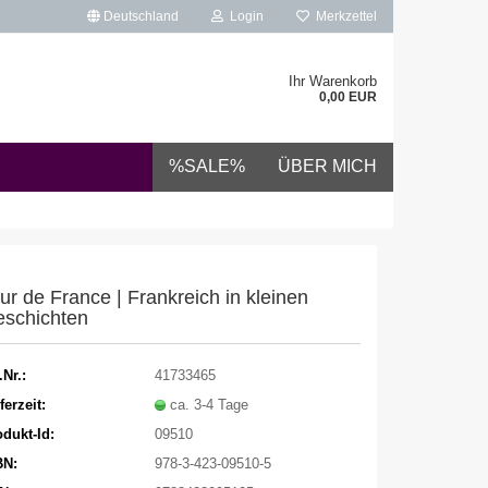
Deutschland
Login
Merkzettel
Ihr Warenkorb
0,00 EUR
%SALE%
ÜBER MICH
ur de France | Frankreich in kleinen
schichten
.Nr.:
41733465
ferzeit:
ca. 3-4 Tage
dukt-Id:
09510
BN:
978-3-423-09510-5