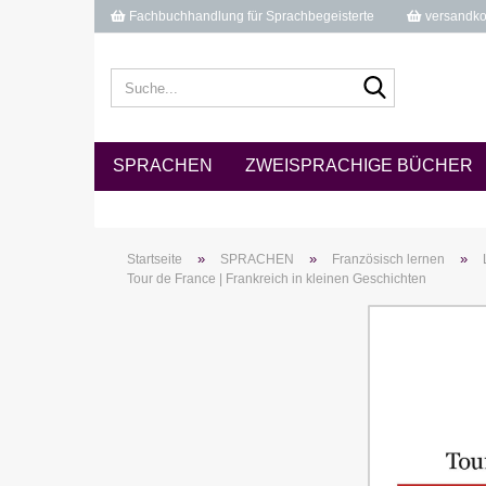
Fachbuchhandlung für Sprachbegeisterte
versandkos
Suche...
SPRACHEN
ZWEISPRACHIGE BÜCHER
»
»
»
Startseite
SPRACHEN
Französisch lernen
Tour de France | Frankreich in kleinen Geschichten