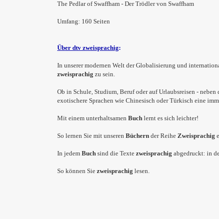
The Pedlar of Swaffham - Der Trödler von Swaffham
Umfang: 160 Seiten
Über dtv zweisprachig
:
In unserer modernen Welt der Globalisierung und internation
zweisprachig
zu sein.
Ob in Schule, Studium, Beruf oder auf Urlaubsreisen - neben
exotischere Sprachen wie Chinesisch oder Türkisch eine imme
Mit einem unterhaltsamen
Buch
lernt es sich leichter!
So lernen Sie mit unseren
Büchern
der Reihe
Zweisprachig
In jedem
Buch
sind die Texte
zweisprachig
abgedruckt: in d
So können Sie
zweisprachig
lesen.