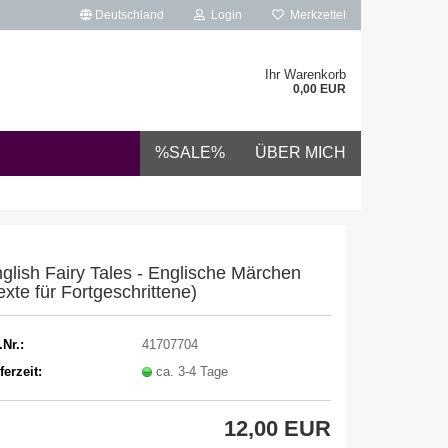
Deutschland
Login
Merkzettel
Ihr Warenkorb
0,00 EUR
%SALE%
ÜBER MICH
glish Fairy Tales - Englische Märchen
exte für Fortgeschrittene)
.Nr.:
41707704
ferzeit:
ca. 3-4 Tage
12,00 EUR