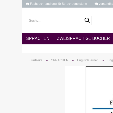
Fachbuchhandlung für Sprachbegeisterte
versandkos
Suche...
SPRACHEN
ZWEISPRACHIGE BÜCHER
»
»
»
Startseite
SPRACHEN
Englisch lernen
Engl