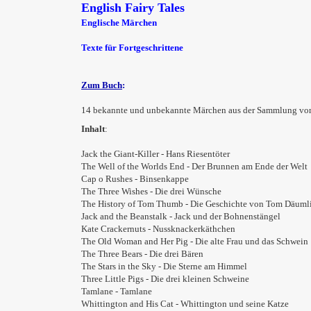
English Fairy Tales
Englische Märchen
Texte für Fortgeschrittene
Zum Buch
:
14 bekannte und unbekannte Märchen aus der Sammlung von
Inhalt
:
Jack the Giant-Killer - Hans Riesentöter
The Well of the Worlds End - Der Brunnen am Ende der Welt
Cap o Rushes - Binsenkappe
The Three Wishes - Die drei Wünsche
The History of Tom Thumb - Die Geschichte von Tom Däuml
Jack and the Beanstalk - Jack und der Bohnenstängel
Kate Crackernuts - Nussknackerkäthchen
The Old Woman and Her Pig - Die alte Frau und das Schwein
The Three Bears - Die drei Bären
The Stars in the Sky - Die Sterne am Himmel
Three Little Pigs - Die drei kleinen Schweine
Tamlane - Tamlane
Whittington and His Cat - Whittington und seine Katze