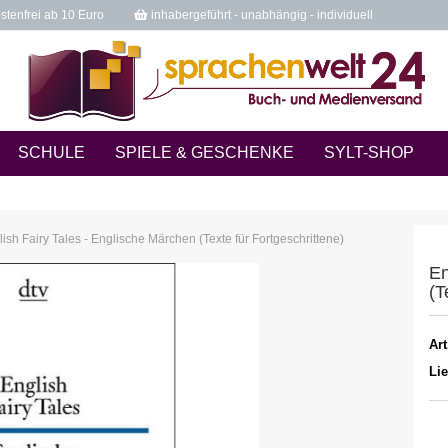
tenfrei ab 10 Euro
inhabergeführt - unabhängig - individuell
SCHULE
SPIELE & GESCHENKE
SYLT-SHOP
ish Fairy Tales - Englische Märchen (Texte für Fortgeschrittene)
En
(T
Art
Lie