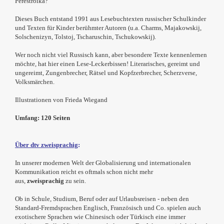
Perestroika?
Dieses Buch entstand 1991 aus Lesebuchtexten russischer Schulkinder
und Texten für Kinder berühmter Autoren (u.a. Charms, Majakowskij,
Solschenizyn, Tolstoj, Tscharuschin, Tschukowskij).
Wer noch nicht viel Russisch kann, aber besondere Texte kennenlernen
möchte, hat hier einen Lese-Leckerbissen! Literarisches, gereimt und
ungereimt, Zungenbrecher, Rätsel und Kopfzerbrecher, Scherzverse,
Volksmärchen.
Illustrationen von Frieda Wiegand
Umfang: 120 Seiten
Über dtv zweisprachig
:
In unserer modernen Welt der Globalisierung und internationalen
Kommunikation reicht es oftmals schon nicht mehr
aus,
zweisprachig
zu sein.
Ob in Schule, Studium, Beruf oder auf Urlaubsreisen - neben den
Standard-Fremdsprachen Englisch, Französisch und Co. spielen auch
exotischere Sprachen wie Chinesisch oder Türkisch eine immer