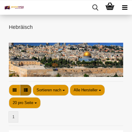
Hebräisch
Sortieren nach
Sortieren nach
Alle Hersteller
pro Seite
20 pro Seite
1