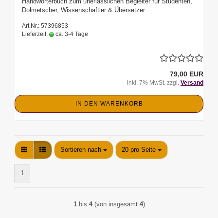
Handwörterbuch zum unerlässlichen Begleiter für Studenten,
Dolmetscher, Wissenschaftler & Übersetzer.
Art.Nr.: 57396853
Lieferzeit:
ca. 3-4 Tage
79,00 EUR
inkl. 7% MwSt. zzgl.
Versand
IN DEN WARENKORB
Sortieren nach
pro Seite
Sortieren nach
20 pro Seite
1
1
bis
4
(von insgesamt
4
)