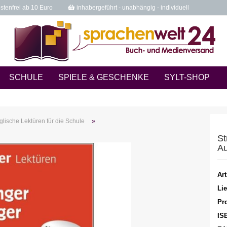
tenfrei ab 10 Euro
inhabergeführt - unabhängig - individuell
SCHULE
SPIELE & GESCHENKE
SYLT-SHOP
»
glische Lektüren für die Schule
St
Au
Art
Lie
Pro
IS