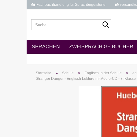
Fachbuchhandlung für Sprachbegeisterte
versandkos
Suche...
SPRACHEN
ZWEISPRACHIGE BÜCHER
»
»
»
Startseite
Schule
Englisch in der Schule
en
Stranger Danger - Englisch Lektüre mit Audio-CD - 7. Klasse