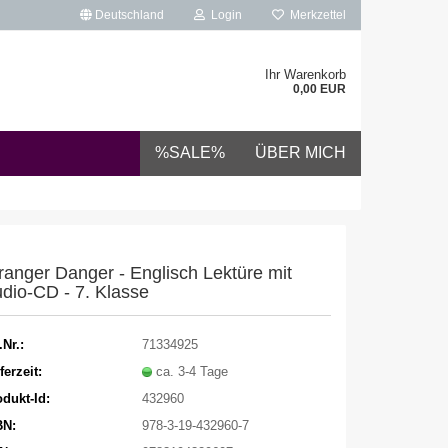
Deutschland
Login
Merkzettel
Ihr Warenkorb
0,00 EUR
%SALE%
ÜBER MICH
ranger Danger - Englisch Lektüre mit
dio-CD - 7. Klasse
.Nr.:
71334925
ferzeit:
ca. 3-4 Tage
dukt-Id:
432960
BN:
978-3-19-432960-7