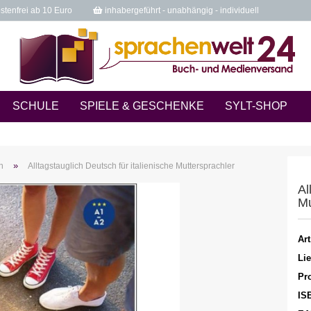
tenfrei ab 10 Euro
inhabergeführt - unabhängig - individuell
SCHULE
SPIELE & GESCHENKE
SYLT-SHOP
»
n
Alltagstauglich Deutsch für italienische Muttersprachler
Al
Mu
Art
Lie
Pro
IS