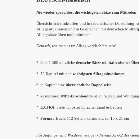
DEUTSCH-Italienisch
Nie wieder sprachlos: die wichtigsten Sätze zum Mitreden
Übersichtlich strukturiert und in tabellarischer Darstellung:
Alltagssituationen und in Gesprächen mit deutschen Muttersp
Alltagssätze üben und trainieren.
Deutsch
, wie man es im Alltag wirklich braucht!
* über 1.500 nützliche
deutsche Sätze
mit
italienischer Übe
* 52 Kapitel mit den
wichtigsten Alltagssituationen
* je Kapitel eine
übersichtliche Doppelseite
*
kostenloser MP3-Download
zu allen Sätzen und Wendun
*
EXTRA
: viele Tipps zu Sprache, Land & Leuten
*
Format
: Buch, 112 Seiten, kartoniert, ca. 15 x 21 cm
Für Anfänger und Wiedereinsteiger - Niveau A1-A2 des Ge