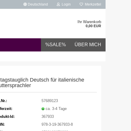
Deutschland
Login
Merkzettel
Ihr Warenkorb
0,00 EUR
%SALE%
ÜBER MICH
ltagstauglich Deutsch für italienische
ttersprachler
.Nr.:
57689123
ferzeit:
ca. 3-4 Tage
dukt-Id:
367933
BN:
978-3-19-367933-8