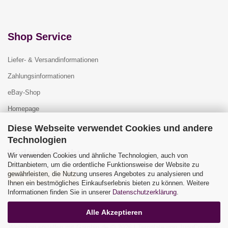
Shop Service
Liefer- & Versandinformationen
Zahlungsinformationen
eBay-Shop
Homepage
Diese Webseite verwendet Cookies und andere
Technologien
Widerrufsrecht
Wir verwenden Cookies und ähnliche Technologien, auch von
Drittanbietern, um die ordentliche Funktionsweise der Website zu
gewährleisten, die Nutzung unseres Angebotes zu analysieren und
Vertrag widerrufen
Ihnen ein bestmögliches Einkaufserlebnis bieten zu können. Weitere
Widerrufsbelehrung
Informationen finden Sie in unserer
Datenschutzerklärung
.
Alle Akzeptieren
Webshop erstellen
mit Gambio.de © 2026 | Template von
JungCreative
.