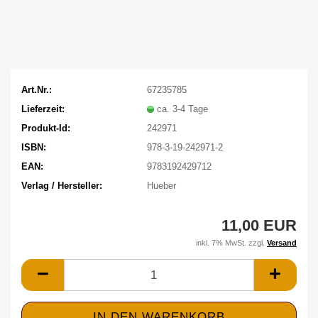
Art.Nr.:
67235785
Lieferzeit:
ca. 3-4 Tage
Produkt-Id:
242971
ISBN:
978-3-19-242971-2
EAN:
9783192429712
Verlag / Hersteller:
Hueber
11,00 EUR
inkl. 7% MwSt. zzgl.
Versand