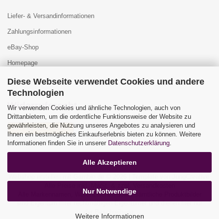
Liefer- & Versandinformationen
Zahlungsinformationen
eBay-Shop
Homepage
Diese Webseite verwendet Cookies und andere
Technologien
Widerrufsrecht
Wir verwenden Cookies und ähnliche Technologien, auch von
Drittanbietern, um die ordentliche Funktionsweise der Website zu
gewährleisten, die Nutzung unseres Angebotes zu analysieren und
Vertrag widerrufen
Ihnen ein bestmögliches Einkaufserlebnis bieten zu können. Weitere
Widerrufsbelehrung
Informationen finden Sie in unserer
Datenschutzerklärung
.
Alle Akzeptieren
Webshop erstellen
mit Gambio.de © 2026 | Template von
JungCreative
.
Alle Preise inkl. MwSt. & zzgl. Versandkosten
Nur Notwendige
Alle Markennamen, Warenzeichen sowie sämtliche Produktbilder
sind Eigentum Ihrer rechtmäßigen Eigentümer und dienen hier nur
der Beschreibung.
Weitere Informationen