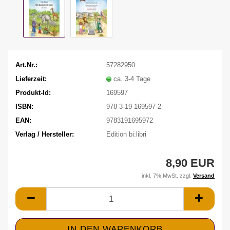
Art.Nr.:
57282950
Lieferzeit:
ca. 3-4 Tage
Produkt-Id:
169597
ISBN:
978-3-19-169597-2
EAN:
9783191695972
Verlag / Hersteller:
Edition bi:libri
8,90 EUR
inkl. 7% MwSt. zzgl.
Versand