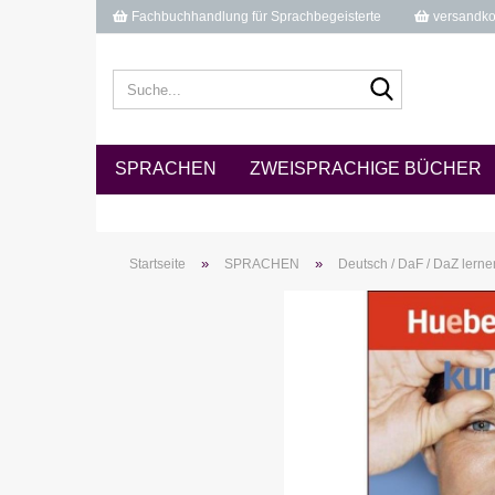
Fachbuchhandlung für Sprachbegeisterte
versandkos
Suche...
SPRACHEN
ZWEISPRACHIGE BÜCHER
»
»
Startseite
SPRACHEN
Deutsch / DaF / DaZ lerne