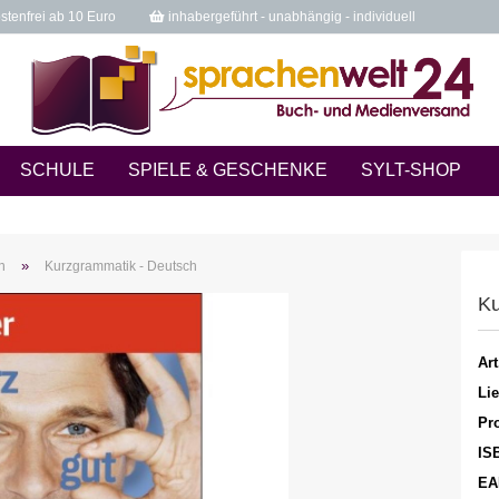
tenfrei ab 10 Euro
inhabergeführt - unabhängig - individuell
SCHULE
SPIELE & GESCHENKE
SYLT-SHOP
»
n
Kurzgrammatik - Deutsch
Ku
Art
Lie
Pro
IS
EA