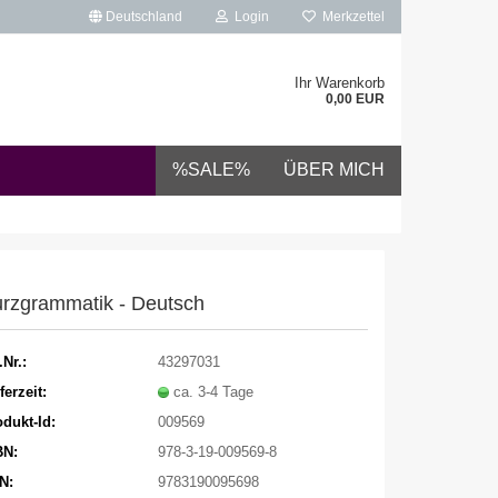
Deutschland
Login
Merkzettel
Ihr Warenkorb
0,00 EUR
%SALE%
ÜBER MICH
rzgrammatik - Deutsch
.Nr.:
43297031
ferzeit:
ca. 3-4 Tage
dukt-Id:
009569
BN:
978-3-19-009569-8
N:
9783190095698