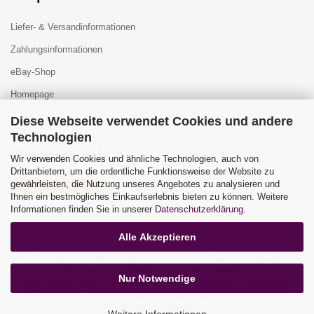
Liefer- & Versandinformationen
Zahlungsinformationen
eBay-Shop
Homepage
Diese Webseite verwendet Cookies und andere
Technologien
Widerrufsrecht
Wir verwenden Cookies und ähnliche Technologien, auch von
Drittanbietern, um die ordentliche Funktionsweise der Website zu
gewährleisten, die Nutzung unseres Angebotes zu analysieren und
Vertrag widerrufen
Ihnen ein bestmögliches Einkaufserlebnis bieten zu können. Weitere
Widerrufsbelehrung
Informationen finden Sie in unserer
Datenschutzerklärung
.
Alle Akzeptieren
Webshop erstellen
mit Gambio.de © 2026 | Template von
JungCreative
.
Alle Preise inkl. MwSt. & zzgl. Versandkosten
Nur Notwendige
Alle Markennamen, Warenzeichen sowie sämtliche Produktbilder
sind Eigentum Ihrer rechtmäßigen Eigentümer und dienen hier nur
der Beschreibung.