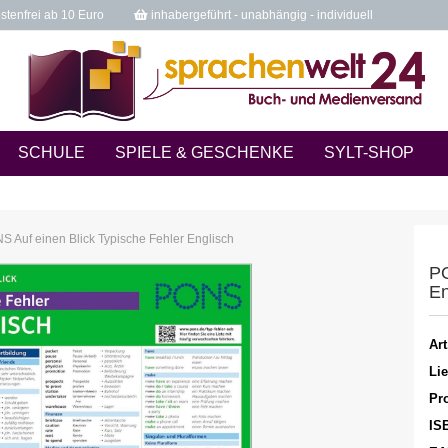
tenfrei ab 10 Euro
inhabergeführt - unabhängig - individuell
SCHULE
SPIELE & GESCHENKE
SYLT-SHOP
S Auf einen Blick Typische Fehler Englisch
PO
En
Art
Lie
Pro
IS