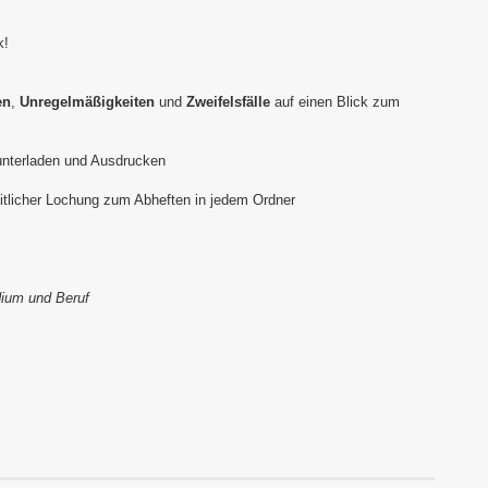
k!
en
,
Unregelmäßigkeiten
und
Zweifelsfälle
auf einen Blick zum
runterladen und Ausdrucken
itlicher Lochung zum Abheften in jedem Ordner
dium und Beruf