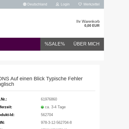
Deutschland
Login
Merkzettel
Ihr Warenkorb
0,00 EUR
%SALE%
ÜBER MICH
NS Auf einen Blick Typische Fehler
glisch
.Nr.:
61976860
ferzeit:
ca. 3-4 Tage
dukt-Id:
562704
BN:
978-3-12-562704-8