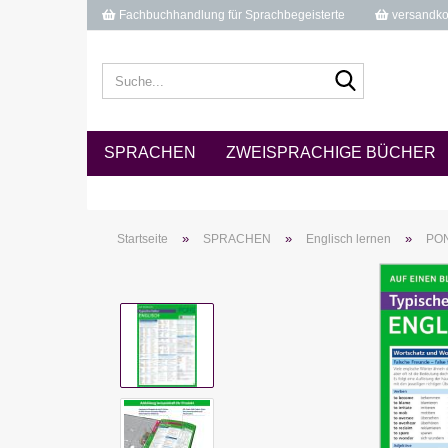
Fachbuchhandlung für Sprachbegeisterte
versandkos
Suche...
SPRACHEN
ZWEISPRACHIGE BÜCHER
»
»
»
Startseite
SPRACHEN
Englisch lernen
PON