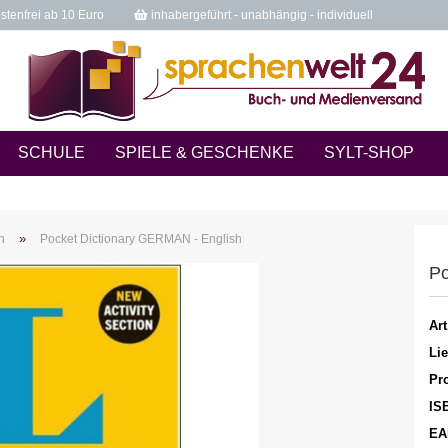
tenfrei ab 10 Euro
inhabergeführt - unabhängig - individuell
SCHULE
SPIELE & GESCHENKE
SYLT-SHOP
»
n
Pocket Dictionary GERMAN - English
Po
Art
Lie
Pro
IS
EA