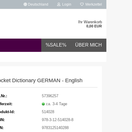
Deutschland
Login
Merkzettel
Ihr Warenkorb
0,00 EUR
%SALE%
ÜBER MICH
cket Dictionary GERMAN - English
.Nr.:
57396257
ferzeit:
ca. 3-4 Tage
dukt-Id:
514028
BN:
978-3-12-514028-8
N:
9783125140288