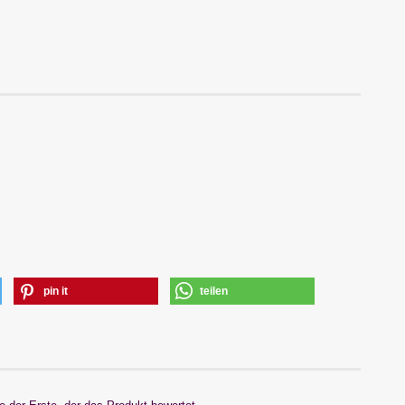
pin it
teilen