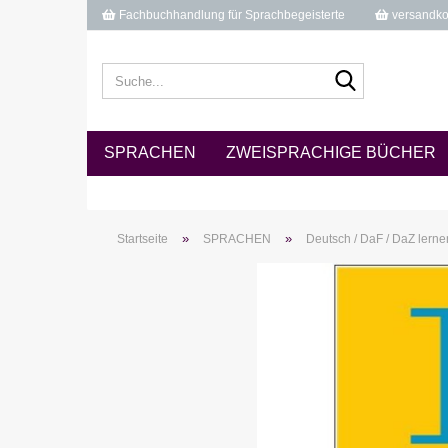
Fachbuchhandlung für Sprachbegeisterte
versandkos
Suche...
SPRACHEN
ZWEISPRACHIGE BÜCHER
»
»
Startseite
SPRACHEN
Deutsch / DaF / DaZ lerne