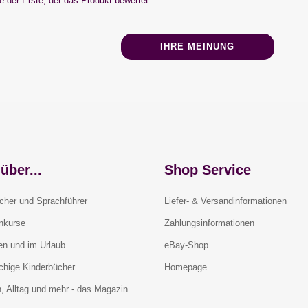
 der Erste, der das Produkt bewertet.
IHRE MEINUNG
über...
Shop Service
cher und Sprachführer
Liefer- & Versandinformationen
rnkurse
Zahlungsinformationen
en und im Urlaub
eBay-Shop
chige Kinderbücher
Homepage
, Alltag und mehr - das Magazin