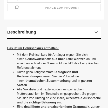
FRAGE ZUM PRODUKT
Beschreibung
Das ist im Polnischkurs enthalten:
Mit dem Polnischkurs für Anfänger eignen Sie sich
einen
Grundwortschatz aus über 1300 Wörtern
an und
erreichen schnell die Niveaus A1 und A2 des Europäischen
Referenzrahmens.
Durch genau abgestimmte
Dialogtexte und
Redewendungen
lernen Sie die Vokabeln in
ihrem
thematischen Zusammenhang
und in
ganzen
Sätzen
.
Alle Vokabeln und Texte wurden von polnischen
Muttersprachlern im Tonstudio eingesprochen: So prägen
Sie sich von Anfang an eine
klare, akzentfreie Aussprache
und die richtige Betonung
ein.
Eine
detaillierte und praxisorientierte Grammatik
, zu der