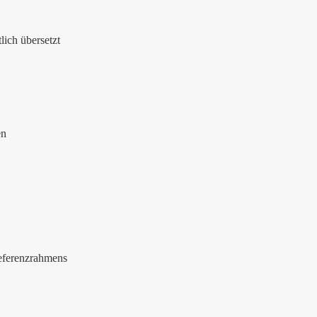
lich übersetzt
en
eferenzrahmens