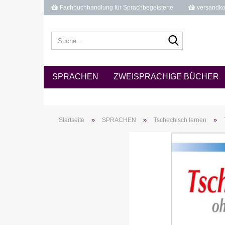
Fachbuchhandlung für Sprachbegeisterte
versandkos
Suche...
SPRACHEN
ZWEISPRACHIGE BÜCHER
»
»
»
Startseite
SPRACHEN
Tschechisch lernen