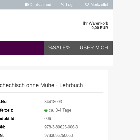
Deutschland
Login
Merkzettel
Ihr Warenkorb
0,00 EUR
%SALE%
ÜBER MICH
chechisch ohne Mühe - Lehrbuch
.Nr.:
34418003
ferzeit:
ca. 3-4 Tage
dukt-Id:
006
BN:
978-3-89625-006-3
N:
9783896250063