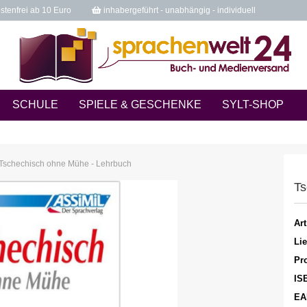
tenfrei ab 10 Euro
inhabergeführt - unabhängig - individuell
SCHULE
SPIELE & GESCHENKE
SYLT-SHOP
Tschechisch ohne Mühe - Lehrbuch
Ts
Art
Lie
Pro
IS
EA