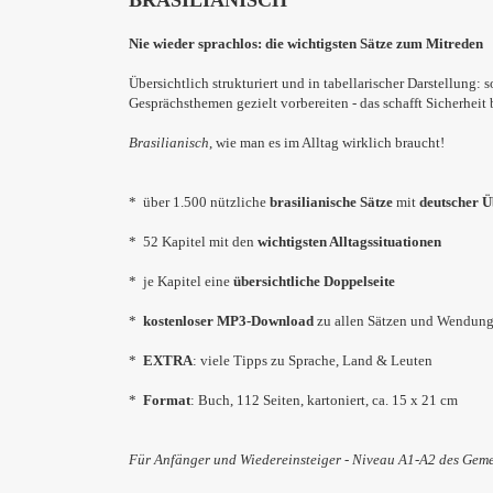
BRASILIANISCH
Nie wieder sprachlos: die wichtigsten Sätze zum Mitreden
Übersichtlich strukturiert und in tabellarischer Darstellung
Gesprächsthemen gezielt vorbereiten - das schafft Sicherhei
Brasilianisch
, wie man es im Alltag wirklich braucht!
* über 1.500 nützliche
brasilianische Sätze
mit
deutscher Ü
* 52 Kapitel mit den
wichtigsten Alltagssituationen
* je Kapitel eine
übersichtliche Doppelseite
*
kostenloser MP3-Download
zu allen Sätzen und Wendun
*
EXTRA
: viele Tipps zu Sprache, Land & Leuten
*
Format
: Buch, 112 Seiten, kartoniert, ca. 15 x 21 cm
Für Anfänger und Wiedereinsteiger - Niveau A1-A2 des Ge