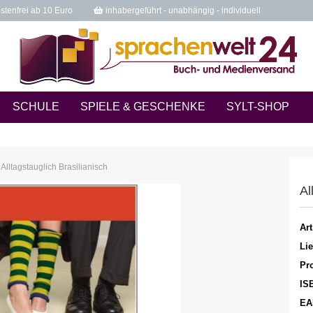
tenfrei ab 10 Euro
inhabergeführt - unabhängig - individuell
SCHULE
SPIELE & GESCHENKE
SYLT-SHOP
Alltagstauglich Brasilianisch
Al
Art
Lie
Pro
IS
EA