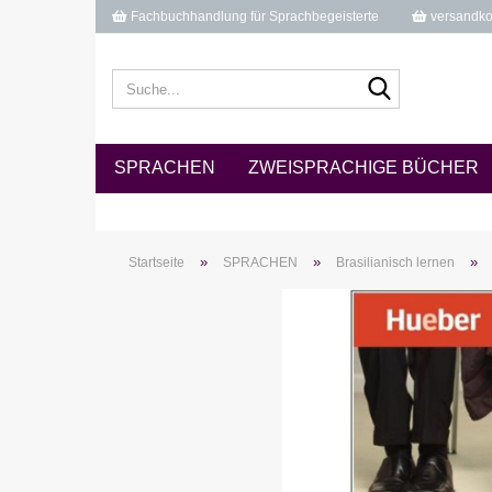
Fachbuchhandlung für Sprachbegeisterte
versandkos
Suche...
SPRACHEN
ZWEISPRACHIGE BÜCHER
»
»
»
Startseite
SPRACHEN
Brasilianisch lernen