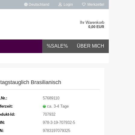
Deutschland
Login
Merkzettel
Ihr Warenkorb
0,00 EUR
%SALE%
ÜBER MICH
ltagstauglich Brasilianisch
.Nr.:
57689110
ferzeit:
ca. 3-4 Tage
dukt-Id:
707932
BN:
978-3-19-707932-5
N:
9783197079325