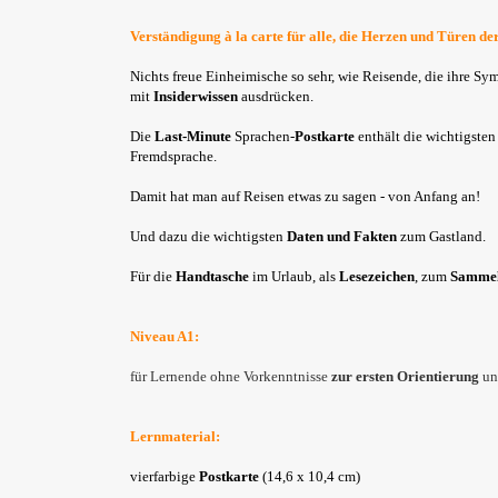
Verständigung à la carte für alle, die Herzen und Türen d
Nichts freue Einheimische so sehr, wie Reisende, die ihre Sy
mit
Insiderwissen
ausdrücken.
Die
Last-Minute
Sprachen-
Postkarte
enthält die wichtigste
Fremdsprache.
Damit hat man auf Reisen etwas zu sagen - von Anfang an!
Und dazu die wichtigsten
Daten und Fakten
zum Gastland.
Für die
Handtasche
im Urlaub, als
Lesezeichen
, zum
Samme
Niveau A1:
für Lernende ohne Vorkenntnisse
zur ersten Orientierung
un
Lernmaterial:
vierfarbige
Postkarte
(14,6 x 10,4 cm)