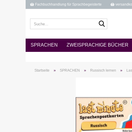
Fachbuchhandlung für Sprachbegeisterte
versandkos
Suche...
SPRACHEN
ZWEISPRACHIGE BÜCHER
»
»
»
Startseite
SPRACHEN
Russisch lernen
Las