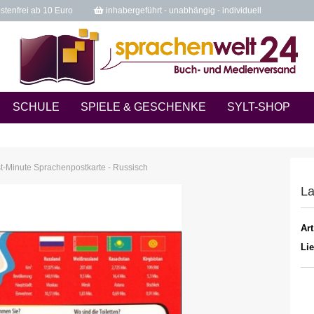
tenfrei ab 10 Euro
inhabergeführt - unabhängig - individuell
SCHULE
SPIELE & GESCHENKE
SYLT-SHOP
t-Minute Sprachenpostkarte - Russisch
La
Art
Lie