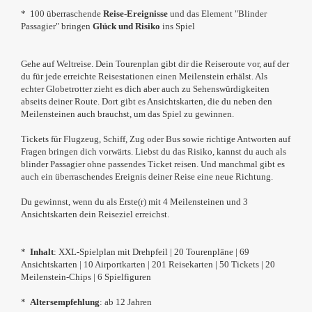
* 100 überraschende
Reise-Ereignisse
und das Element "Blinder
Passagier" bringen
Glück und Risiko
ins Spiel
Gehe auf Weltreise. Dein Tourenplan gibt dir die Reiseroute vor, auf der
du für jede erreichte Reisestationen einen Meilenstein erhälst. Als
echter Globetrotter zieht es dich aber auch zu Sehenswürdigkeiten
abseits deiner Route. Dort gibt es Ansichtskarten, die du neben den
Meilensteinen auch brauchst, um das Spiel zu gewinnen.
Tickets für Flugzeug, Schiff, Zug oder Bus sowie richtige Antworten auf
Fragen bringen dich vorwärts. Liebst du das Risiko, kannst du auch als
blinder Passagier ohne passendes Ticket reisen. Und manchmal gibt es
auch ein überraschendes Ereignis deiner Reise eine neue Richtung.
Du gewinnst, wenn du als Erste(r) mit 4 Meilensteinen und 3
Ansichtskarten dein Reiseziel erreichst.
*
Inhalt
: XXL-Spielplan mit Drehpfeil | 20 Tourenpläne | 69
Ansichtskarten | 10 Airportkarten | 201 Reisekarten | 50 Tickets
| 20
Meilenstein-Chips | 6 Spielfiguren
*
Altersempfehlung
: ab 12 Jahren