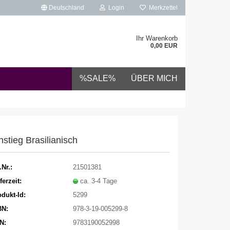
Deutschland
Login
Merkzettel
Ihr Warenkorb
0,00 EUR
%SALE%
ÜBER MICH
nstieg Brasilianisch
.Nr.:
21501381
ferzeit:
ca. 3-4 Tage
dukt-Id:
5299
BN:
978-3-19-005299-8
N:
9783190052998