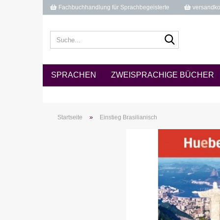
Fachbuchhandlung für Sprachbegeisterte
versandkos
Suche...
SPRACHEN
ZWEISPRACHIGE BÜCHER
»
Startseite
Einstieg Brasilianisch