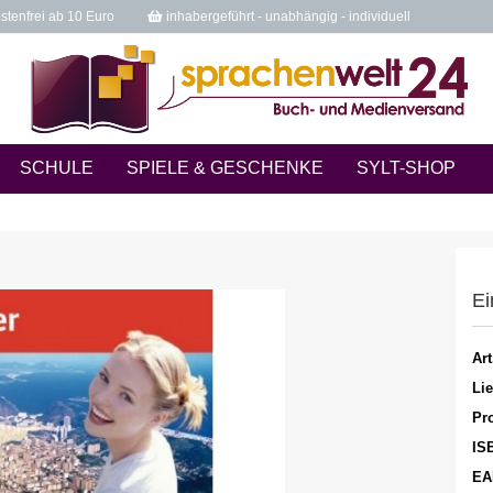
tenfrei ab 10 Euro
inhabergeführt - unabhängig - individuell
SCHULE
SPIELE & GESCHENKE
SYLT-SHOP
Ei
Art
Lie
Pro
IS
EA