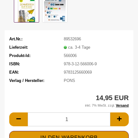
Art.Nr.:
89532696
Lieferzeit:
ca. 3-4 Tage
Produkt-Id:
566006
ISBN:
978-3-12-566006-9
EAN:
9783125660069
Verlag / Hersteller:
PONS
14,95 EUR
inkl. 7% MwSt. zzgl.
Versand