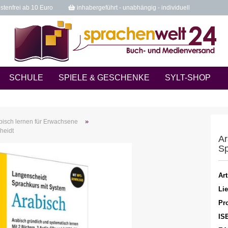
tenfrei ab 10 Euro
inhabergeführt - unabhängig - individuell
SCHULE
SPIELE & GESCHENKE
SYLT-SHOP
»
bisch lernen für Erwachsene
heidt
Ar
Sp
Art
Lie
Pro
IS