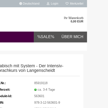
Deutschland
Login
Merkzettel
Ihr Warenkorb
0,00 EUR
%SALE%
ÜBER MICH
abisch mit System - Der Intensiv-
rachkurs von Langenscheidt
.Nr.:
85919118
ferzeit:
ca. 3-4 Tage
dukt-Id:
563601
BN:
978-3-12-563601-9