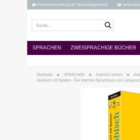
Fachbuchhandlung für Sprachbegeisterte
versandkos
Suche...
SPRACHEN
ZWEISPRACHIGE BÜCHER
»
»
»
Startseite
SPRACHEN
Arabisch lernen
Ara
Arabisch mit System - Der Intensiv-Sprachkurs von Langensc