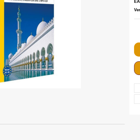
EA
Ver