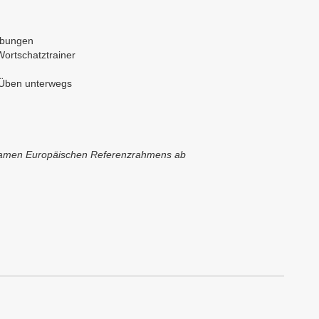
übungen
ortschatztrainer
 Üben unterwegs
nsamen Europäischen Referenzrahmens ab