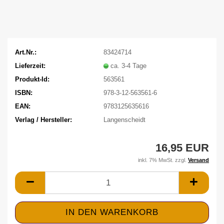
Art.Nr.:
83424714
Lieferzeit:
ca. 3-4 Tage
Produkt-Id:
563561
ISBN:
978-3-12-563561-6
EAN:
9783125635616
Verlag / Hersteller:
Langenscheidt
16,95 EUR
inkl. 7% MwSt. zzgl.
Versand