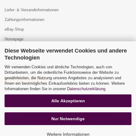
Liefer- & Versandinformationen
Zahlungsinformationen
eBay-Shop
Homepage
Diese Webseite verwendet Cookies und andere
Technologien
Widerrufsrecht
Wir verwenden Cookies und ähnliche Technologien, auch von
Drittanbietern, um die ordentliche Funktionsweise der Website zu
gewährleisten, die Nutzung unseres Angebotes zu analysieren und
Vertrag widerrufen
Ihnen ein bestmögliches Einkaufserlebnis bieten zu können. Weitere
Widerrufsbelehrung
Informationen finden Sie in unserer
Datenschutzerklärung
.
Alle Akzeptieren
Webshop erstellen
mit Gambio.de © 2026 | Template von
JungCreative
.
Alle Preise inkl. MwSt. & zzgl. Versandkosten
Nur Notwendige
Alle Markennamen, Warenzeichen sowie sämtliche Produktbilder
sind Eigentum Ihrer rechtmäßigen Eigentümer und dienen hier nur
der Beschreibung.
Weitere Informationen