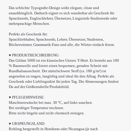
Das schlichte Typografie-Design wirkt elegant, clean und
unaufdringlich. Dadurch eignet es sich wunderbar als Geschenk für
Sprachnerds, Englischlehrer, Übersetzer, Linguistik-Studierende oder
mehrsprachige Menschen.
Perfekt als Geschenk für:
Sprachliebhaber, Sprachnerds, Lehrer, Übersetzer, Studenten,
Bücherwürmer, Grammatik-Fans und alle, die Wörter einfach feiern.
♥ PRODUKTBESCHREIBUNG:
Das Gildan 5000 ist ein klassisches Unisex T-Shirt. Es besteht aus 100
% Baumwolle und bietet einen bequemen, geraden Schnitt mit
Rundhalsausschnitt. Der mittelschwere Stoff (ca. 180 g/m²) ist
angenehm zu tragen, langlebig und ideal für den Alltag. Perfekt als
Geschenk oder Lieblingsshirt für jeden Tag. Die Abmessungen findest
Du auf der Größentabelle/Produktbild.
♥ PFLEGEHINWEISE:
Maschinenwäsche bei max. 30 °C, auf links waschen.
Bei niedriger Temperatur trocknen.
Bitte nicht bügeln und nicht chemisch reinigen.
♥ URSPRUNGSLAND:
Rohling hergestellt in Honduras oder Nicaragua (je nach